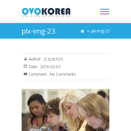
plx-img-23
»
plx-img-23
Author :
오보코리아
Date :
2016-02-03
Comment :
No Comments