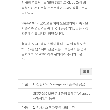
의 클라우드서비스 '클라우드제트(Cloud Z)'에 최
적화시켜 서비스형 소프트웨어(SaaS) 상품으로 제
공합니다.
SK(주)C&C의 요청으로 저희 오보코리아의 축적된
기술력과 영업력을 통해 국내 공공, 기업, 금융 시장
확장에 힘을 보태게 되었습니다.
청와대, S-OIL, 메리츠화재 등 다수의 실적을 보유
하고 있는 랩소디에 관심 있는 고객분께서는 언제
든지 저희 오보코리아에 문의하여 주시기 바랍니
다.
목록
이전
LS산전 OVC Manager v2.2 솔루션 공급
SK(주)C&C 보안문서 관리 플랫폼(Wrapsod
-
y) 협력업체 등록
다음
인사시스템 재구축 사업 수주