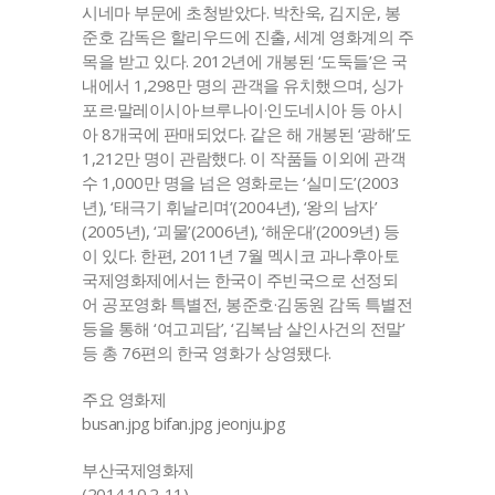
시네마 부문에 초청받았다. 박찬욱, 김지운, 봉
준호 감독은 할리우드에 진출, 세계 영화계의 주
목을 받고 있다. 2012년에 개봉된 ‘도둑들’은 국
내에서 1,298만 명의 관객을 유치했으며, 싱가
포르·말레이시아·브루나이·인도네시아 등 아시
아 8개국에 판매되었다. 같은 해 개봉된 ‘광해’도
1,212만 명이 관람했다. 이 작품들 이외에 관객
수 1,000만 명을 넘은 영화로는 ‘실미도’(2003
년), ‘태극기 휘날리며’(2004년), ‘왕의 남자’
(2005년), ‘괴물’(2006년), ‘해운대’(2009년) 등
이 있다. 한편, 2011년 7월 멕시코 과나후아토
국제영화제에서는 한국이 주빈국으로 선정되
어 공포영화 특별전, 봉준호·김동원 감독 특별전
등을 통해 ‘여고괴담’, ‘김복남 살인사건의 전말’
등 총 76편의 한국 영화가 상영됐다.
주요 영화제
busan.jpg bifan.jpg jeonju.jpg
부산국제영화제
(2014.10.2-11)