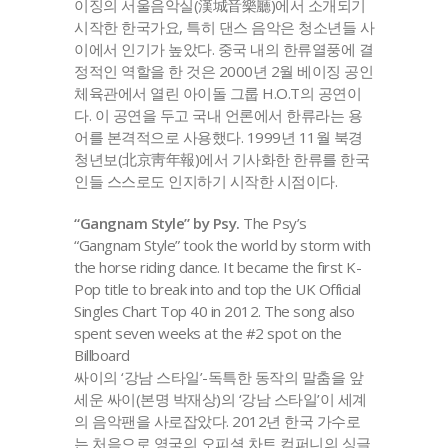
이징의 서울음악실(漢城音樂廳)에서 소개되기
시작한 한국가요, 특히 댄스 음악은 청소년들 사
이에서 인기가 높았다. 중국 내의 한류열풍에 결
정적인 역할을 한 것은 2000년 2월 베이징 공인
체육관에서 열린 아이돌 그룹 H.O.T의 공연이
다. 이 공연을 두고 국내 언론에서 한류라는 용
어를 본격적으로 사용했다. 1999년 11월 북경
청년보(北京靑年報)에서 기사화한 한류를 한국
인들 스스로도 인지하기 시작한 시점이다.
“Gangnam Style” by Psy.
The Psy’s
“Gangnam Style” took the world by storm with
the horse riding dance. It became the first K-
Pop title to break into and top the UK Official
Singles Chart Top 40 in 2012. The song also
spent seven weeks at the #2 spot on the
Billboard
싸이의 ‘강남 스타일’-독특한 동작의 말춤을 앞
세운 싸이(본명 박재상)의 ‘강남 스타일’이 세계
의 음악팬을 사로잡았다. 2012년 한국 가수로
는 처음으로 영국의 오피셜 차트 컴퍼니의 싱글