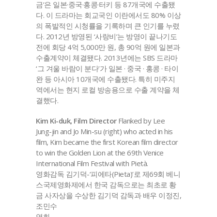
금’은 일본·중국·홍콩·터키 등 87개국에 수출됐
다. 이 드라마는 회교국인 이란에서도 80% 이상
의 폭발적인 시청률을 기록하며 큰 인기를 누렸
다. 2012년 방영된 ‘사랑비’는 방영이 끝나기도
전에 회당 4억 5,000만 원, 총 90억 원에 일본과
수출계약이 체결됐다. 2013년에는 SBS 드라마
‘그 겨울 바람이 분다’가 일본 · 중국 · 홍콩 · 타이
완 등 아시아 10개국에 수출됐다. 특히 미주지
역에서는 현지 로컬 방송용으로 수출 계약을 체
결했다.
Kim Ki-duk, Film Director
Flanked by Lee
Jung-jin and Jo Min-su (right) who acted in his
film, Kim became the first Korean film director
to win the Golden Lion at the 69th Venice
International Film Festival with Pietà.
영화감독 김기덕-‘피에타(Pieta)’로 제69회 베니
스국제영화제에서 한국 감독으로는 최초로 황
금 사자상을 수상한 김기덕 감독과 배우 이정진,
조민수
영화