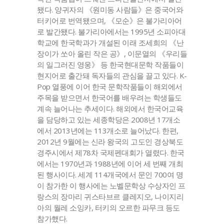
됐다. 양귀자의 《원미동 사람들》은 중국어와
터키어로 번역됐으며, 《모순》은 불가리아어
로 발간됐다. 불가리아에서는 1995년 소피아대
학교에 한국학과가 개설된 이래 조세희의 《난
장이가 쏘아 올린 작은 공》, 이문열의 《우리들
의 일그러진 영웅》 등 한국현대문학 작품들이
현지어로 출간돼 독자들의 관심을 끌고 있다. K-
Pop 열풍에 이어 한국 문학작품들이 해외에서
주목을 받으면서 한국어를 배우려는 학생들도
계속 늘어나는 추세이다. 해외에서 한국어교육
을 담당하고 있는 세종학당은 2008년 17개소
에서 2013년에는 113개소로 늘어났다. 한편,
2012년 9월에는 신라 왕국의 고도인 경상북도
경주시에서 제78차 국제펜대회가 열렸다. 한국
에서는 1970년과 1988년에 이어 세 번째 개최
된 행사이다. 세계 114개국에서 문인 700여 명
이 참가한 이 행사에는 노벨문학상 수상자인 프
랑스의 장마리 귀스타브르 클레지오, 나이지리
아의 월레 소잉카, 터키의 오르한 파무크 등도
참가했다.