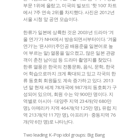
부문 1위에 올랐고, 미국의 빌보드 ‘핫 100’ 차트
에서 7주 연속 2위를 차지했다. 사진은 2012년
서울 시청 앞 공연 모습이다.
한류가 일본에 상륙한 것은 2003년 드라마 ‘겨
울 연가’가 NHK에서 방송되면서부터이다. ‘겨울
연가’는 ‘욘사마’(주인공 배용준을 일본어로 높
여 부르는 말) 열풍을 일으켰고, 많은 일본 관광
객이 춘천 남이섬 등 드라마 촬영지를 찾았다.
한류 열풍은 한국의 전통문화, 음식, 문학, 한국
어 학습으로까지 크게 확대되고 있고 각국의 한
류 동호회 회원들도 계속 증가하고 있다. 2013
년 말 현재 세계 78개국에 987개의 동호회가 구
성되어 있으며, 회원 수는 약 900만 명이다. 지
역별로 아시아 · 대양주 지역 234개(약 680만
명), 아메리카 지역 464개(약 125만 명), 유럽 지
역 213개(약 117만 명), 아프리카 · 중동지역 76
개(약 6만 명)로 나타난다.
Two leading K-Pop idol groups: Big Bang