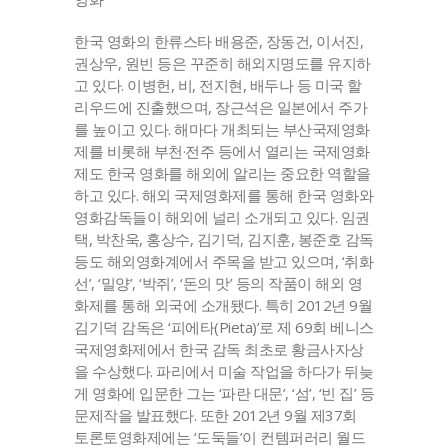
한국 영화의 한류스타 배용준, 장동건, 이서진,
권상우, 원빈 등은 꾸준히 해외지명도를 유지하
고 있다. 이병헌, 비, 전지현, 배두나 등 미국 할
리우드에 진출했으며, 장근석은 일본에서 주가
를 높이고 있다. 해마다 개최되는 부산국제영화
제를 비롯해 부천·전주 등에서 열리는 국제영화
제도 한국 영화를 해외에 알리는 중요한 역할을
하고 있다. 해외 국제영화제를 통해 한국 영화와
영화감독들이 해외에 널리 소개되고 있다. 임권
택, 박찬욱, 홍상수, 김기덕, 김지훈, 봉준호 감독
등도 해외영화계에서 주목을 받고 있으며, ‘취화
선’, ‘밀양’, ‘박쥐’, ‘돈의 맛’ 등의 작품이 해외 영
화제를 통해 외국에 소개됐다. 특히 2012년 9월
김기덕 감독은 ‘피에타(Pieta)’로 제 69회 베니스
국제영화제에서 한국 감독 최초로 황금사자상
을 수상했다. 파리에서 미술 작업을 하다가 뒤늦
게 영화에 입문한 그는 ‘파란 대문’, ‘섬’, ‘빈 집’ 등
문제작을 발표했다. 또한 2012년 9월 제37회
토론토영화제에는 ‘도둑들’이 컨템퍼러리 월드