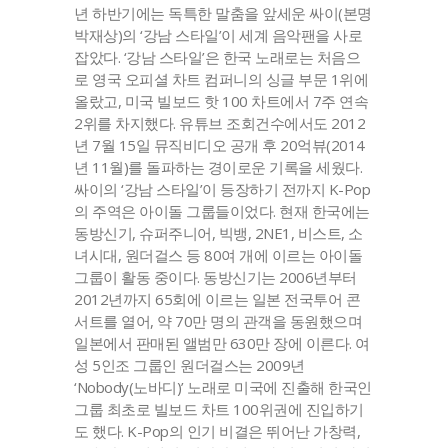
년 하반기에는 독특한 말춤을 앞세운 싸이(본명
박재상)의 ‘강남 스타일’이 세계 음악팬을 사로
잡았다. ‘강남 스타일’은 한국 노래로는 처음으
로 영국 오피셜 차트 컴퍼니의 싱글 부문 1위에
올랐고, 미국 빌보드 핫 100 차트에서 7주 연속
2위를 차지했다. 유튜브 조회건수에서도 2012
년 7월 15일 뮤직비디오 공개 후 20억뷰(2014
년 11월)를 돌파하는 경이로운 기록을 세웠다.
싸이의 ‘강남 스타일’이 등장하기 전까지 K-Pop
의 주역은 아이돌 그룹들이었다. 현재 한국에는
동방신기, 슈퍼주니어, 빅뱅, 2NE1, 비스트, 소
녀시대, 원더걸스 등 80여 개에 이르는 아이돌
그룹이 활동 중이다. 동방신기는 2006년부터
2012년까지 65회에 이르는 일본 전국투어 콘
서트를 열어, 약 70만 명의 관객을 동원했으며
일본에서 판매된 앨범만 630만 장에 이른다. 여
성 5인조 그룹인 원더걸스는 2009년
‘Nobody(노바디)’ 노래로 미국에 진출해 한국인
그룹 최초로 빌보드 차트 100위권에 진입하기
도 했다. K-Pop의 인기 비결은 뛰어난 가창력,