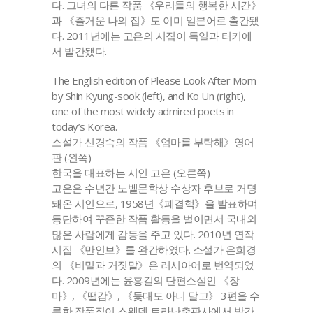
다. 그녀의 다른 작품 《우리들의 행복한 시간》
과 《즐거운 나의 집》도 이미 일본어로 출간됐
다. 2011년에는 고은의 시집이 독일과 터키에
서 발간됐다.
The English edition of Please Look After Mom
by Shin Kyung-sook (left), and Ko Un (right),
one of the most widely admired poets in
today’s Korea.
소설가 신경숙의 작품 《엄마를 부탁해》영어
판 (왼쪽)
한국을 대표하는 시인 고은 (오른쪽)
고은은 수년간 노벨문학상 수상자 후보로 거명
돼온 시인으로, 1958년《폐결핵》을 발표하며
등단하여 꾸준한 작품 활동을 벌이면서 국내외
많은 사람에게 감동을 주고 있다. 2010년 연작
시집 《만인보》를 완간하였다. 소설가 은희경
의 《비밀과 거짓말》은 러시아어로 번역되었
다. 2009년에는 윤흥길의 단편소설인 《장
마》, 《땔감》, 《돛대도 아니 달고》 3편을 수
록한 작품집이 스웨덴 트라난출판사에서 발간