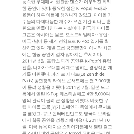
능숙한 무대매너, 현란한 댄스가 어우러진 화려
한 공연에 있다. 중요한 점은 K-Pop의 노래와
율동이 하루 이틀에 생겨나지 않았고, 아이돌 가
수들의 다재다능한 재주가 오랜 기간 피나는 훈
련으로 만들어진다는 사실이다. 한국의 아이돌
그룹은 아시아는 물론, 오스트레일리아 · 유럽 ·
미국 · 남미 등 세계 전역으로 K-Pop 열기를 확
산하고 있다. 개별 그룹 공연뿐만이 아니라 최근
에는 합동 공연이 점차 많아지는 추세이다.
2011년 6월, 프랑스 파리 공연은 K-Pop의 유럽
진출, 나아가 무대를 세계로 넓히는 결정적인 계
기를 마련했다. 파리 르 제니트(Le Zenith de
Paris) 공연장의 라이브 콘서트에는 팬 7,000명
이 몰려 성황을 이뤘다. 2011년 7월, 일본 도쿄
돔에서 열린 K-Pop 페스티벌에도 4만 5,000여
명의 관객이 몰려 큰 성황을 이뤘다. 비슷한 무
렵 아이돌 그룹 JYJ가 스페인과 독일에서 콘서트
를 열었고, 큐브 엔터테인먼트도 영국과 브라질
에서 합동 공연을 성황리에 마쳤다. 2011년 10
월, 미국 뉴욕 매디슨 스퀘어가든에서 열린 걸그
룹 소녀시대의 공연은 K-Pop의 위력을 다시 한