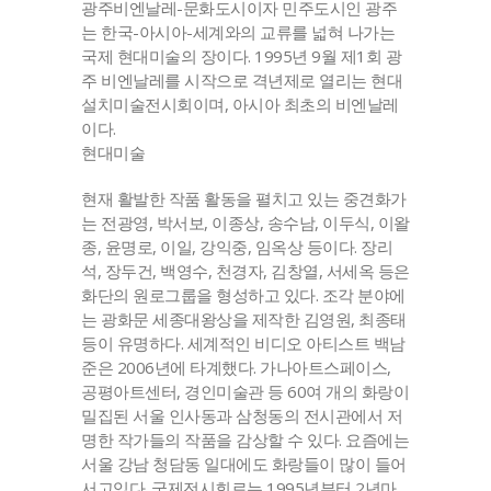
광주비엔날레-문화도시이자 민주도시인 광주
는 한국-아시아-세계와의 교류를 넓혀 나가는
국제 현대미술의 장이다. 1995년 9월 제1회 광
주 비엔날레를 시작으로 격년제로 열리는 현대
설치미술전시회이며, 아시아 최초의 비엔날레
이다.
현대미술
현재 활발한 작품 활동을 펼치고 있는 중견화가
는 전광영, 박서보, 이종상, 송수남, 이두식, 이왈
종, 윤명로, 이일, 강익중, 임옥상 등이다. 장리
석, 장두건, 백영수, 천경자, 김창열, 서세옥 등은
화단의 원로그룹을 형성하고 있다. 조각 분야에
는 광화문 세종대왕상을 제작한 김영원, 최종태
등이 유명하다. 세계적인 비디오 아티스트 백남
준은 2006년에 타계했다. 가나아트스페이스,
공평아트센터, 경인미술관 등 60여 개의 화랑이
밀집된 서울 인사동과 삼청동의 전시관에서 저
명한 작가들의 작품을 감상할 수 있다. 요즘에는
서울 강남 청담동 일대에도 화랑들이 많이 들어
서고있다. 국제전시회로는 1995년부터 2년마