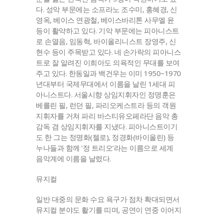
다. 성악 부문에는 소프라노 조수미, 홍혜경, 신
영옥, 베이스 연광철, 베이스바리톤 사무엘 윤
등이 활약하고 있다. 기악 부문에는 피아니스트
로 손열음, 임동혁, 바이올리니스트 장영주, 신
현수 등이 주목받고 있다. 네 손가락의 피아니스
트로 잘 알려진 이희아도 의욕적인 무대를 보여
주고 있다. 한동일과 백건우는 이미 1950~1970
년대부터 국제무대에서 이름을 날린 1세대 피
아니스트다. 서울시향 상임지휘자인 정명훈은
베를린 필, 런던 필, 파리오케스트라 등의 객원
지휘자를 거쳐 파리 바스티유오페라단 음악 총
감독 겸 상임지휘자를 지냈다. 피아니스트이기
도 한 그는 정명화(첼로), 정경화(바이올린) 등
누나들과 함께 ‘정 트리오’라는 이름으로 세계
음악계에 이름을 날렸다.
뮤지컬
일반 대중의 문화 수요 욕구가 점차 확대되면서
뮤지컬 분야도 활기를 띠며, 공연이 연중 이어지