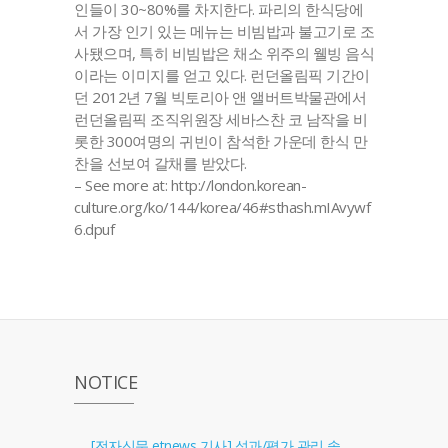
인들이 30~80%를 차지한다. 파리의 한식당에
서 가장 인기 있는 메뉴는 비빔밥과 불고기로 조
사됐으며, 특히 비빔밥은 채소 위주의 웰빙 음식
이라는 이미지를 얻고 있다. 런던올림픽 기간이
던 2012년 7월 빅토리아 앤 앨버트박물관에서
런던올림픽 조직위원장 세바스찬 코 남작을 비
롯한 300여명의 귀빈이 참석한 가운데 한식 만
찬을 선보여 갈채를 받았다.
– See more at: http://london.korean-
culture.org/ko/144/korea/46#sthash.mIAvywf
6.dpuf
NOTICE
[전자신문 etnews 기사] 성과/평가 관리 솔루션 '골인원(Goal In One)' 출시