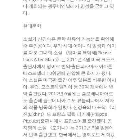
다 개최되는 광주비엔날레가 명성을 굳히고 있
다.
현대문학
소설가 신경숙은 문학 한류의 가능성을 확인해
준 주인공이다. 우리 시대 어머니의 일생과 의미
를 다룬 그녀의 소설 《엄마를 부탁해(Please
Look After Mom)》는 2011년 4월 미국 크노프
출판사에서 영어로 번역·출판되자마자 아마존
베스트셀러 10위권에 진입해 큰 화제가 됐다.
이 소설은 미국판 출간 이후 일본을 비롯한 아시
아, 유럽, 오스트레일리아 등 30여 개국에서 번
역·출판됐다. 2012년 6월에는 슬로베니아어로
도 출간돼 슬로베니아 수도 류블랴나에서 저자
의 작품 낭독회가 열렸다. 신경숙의 대표작 《리
진(Li chin)》도 프랑스 필립 피키에(Philippe
Picquier)출판사에서 프랑스어로 출간됐다. 공
지영의 소설 《도가니》는 2012년 5월 일본에
서 번역·출판됐고, 한국에서는 영화로도 제작됐