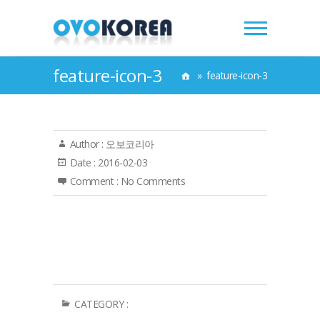
feature-icon-3
»
feature-icon-3
Author :
오보코리아
Date :
2016-02-03
Comment :
No Comments
CATEGORY :