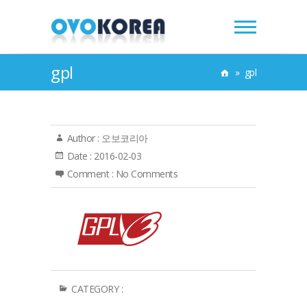
gpl
»
gpl
Author :
오보코리아
Date :
2016-02-03
Comment :
No Comments
CATEGORY :