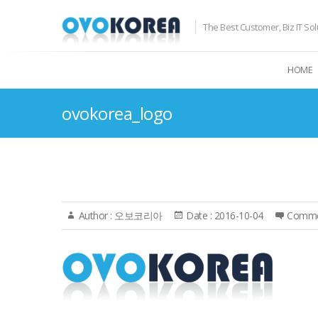
The Best Customer, Biz IT Sol
HOME
ovokorea_logo
Author :
오보코리아
Date :
2016-10-04
Comme