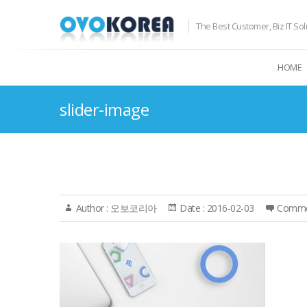
The Best Customer, Biz IT Sol
HOME
slider-image
Author :
오보코리아
Date :
2016-02-03
Comme