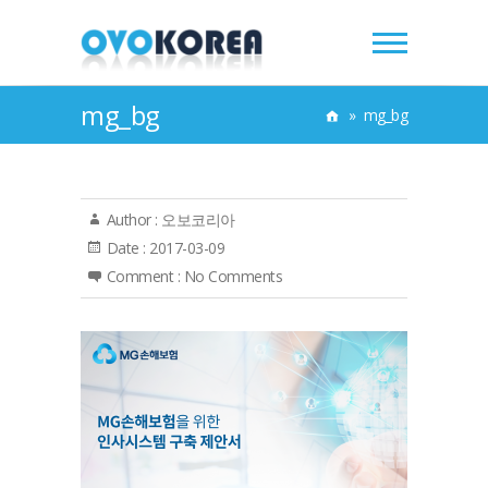
mg_bg
»
mg_bg
Author :
오보코리아
Date :
2017-03-09
Comment :
No Comments